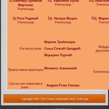
Iц
IIц
IIIц
Емилија Грубанов
Каролина Хуска
Анастаз
Учитељица
Учитељ
Мартинек
Учитељица
Iд
IIд
II
I
д
Рита Радевић
Наташа Муцаљ
Марио
Учитељица
Учитељица
Учите
Марина Требатицки
Мађарс
Енглески језик :
Соња Спасић Циндрић
друштвен
Маријана Ћурчић
Михаило Јовишевић
Православна веронаука
Католичка
:
Српски као нематерњи
Андреа Рожа Сикора
језик :
Copyright 2026 ОШ "Јован Јовановић Змај" Суботица