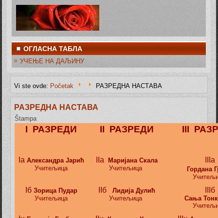
ОГЛАСНА ТАБЛА
УЧЕЊЕ НА ДАЉИНУ
Vi ste ovde:
Početak
РАЗРЕДНА НАСТАВА
РАЗРЕДНА НАСТАВА
Štampa
I РАЗРЕДИ
II РАЗРЕДИ
III РАЗ
Iа
IIа
IIIа
Александра Јарић
Маријана Скала
Учитељица
Учитељица
Гордана Г
Учитељ
Iб
IIб
IIIб
Зорица Пудар
Лидија Дулић
Учитељица
Учитељица
Сања Тон
Учитељ