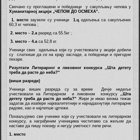
Свечано су проглашени и победници у сакупљању чепова у
Хуманитарној акцији „ЧЕПОМ ДО ОСМЕХА“.
1. место
заузели су ученици
1.ц
одељења са сакупљених
60,3 кг чепова ;
2. место
–
2.а
разред са 55.5кг ;
3. место
–
4.а
са 52,8 кг.
Ученици свих одељења који су учествовала у акцији добили
су слаткише да се на крају засладе, а победници и пригодне
пехаре.
Резултати Литерарног
и ликовног
конкурса ,,
Шта детету
треба да расте до неба?
“
(виши разреди)
Ученици виших разреда су за време Дечје недеље
учествовали на Литерарном и ликовном конкурсу
,,Шта
детету треба да расте до неба?“
Жири је имао веома тежак
задатак да изабере најквалитетније и најнадахнутије литерарне
радове, као и најлепше цртеже.
Похваљујемо све ученике који су учествовали на литерарном
конкурсу, а награђеним ученицима честитамо са жељом да
наставе да пишу поезију и негују уметност лепе речи.
1. место