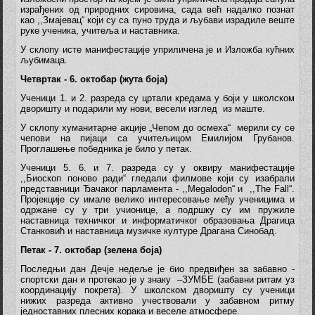
израђених од природних сировина, сада већ надалко познат
као ,,Змајевац“ који су са пуно труда и љубави израдиле веште
руке ученика, учитеља и наставника.
У склопу исте манифестације уприличена је и Изложба кућних
љубимаца.
Четвртак - 6. октобар (жута боја)
Ученици 1. и 2. разреда су цртали кредама у боји у школском
дворишту и подарили му нови, весели изглед из маште.
У склопу хуманитарне акције „Чепом до осмеха“ мерили су се
чепови на пијаци са учитељицом Емилијом Грубанов.
Проглашење победника је било у петак.
Ученици 5. 6. и 7. разреда су у оквиру манифестације
,,Биоскоп поново ради“ гледали филмове који су изабрали
представници Ђачаког парламента - ,,Megalodon“ и ,,The Fall“.
Пројекције су имале велико интересовање међу ученицима и
одржане су у три учионице, а подршку су им пружиле
наставница техничког и информатичког образовања Драгица
Станковић и наставница музичке културе Драгана Синобад.
Петак - 7. октобар (зелена боја)
Последњи дан Дечје недеље је био предвиђен за забавно -
спортски дан и протекао је у знаку –ЗУМБЕ (забавни ритам уз
координацију покрета). У школском дворишту су ученици
нижих разреда активно учествовали у забавном ритму
једноставних плесних корака и веселе атмосфере.