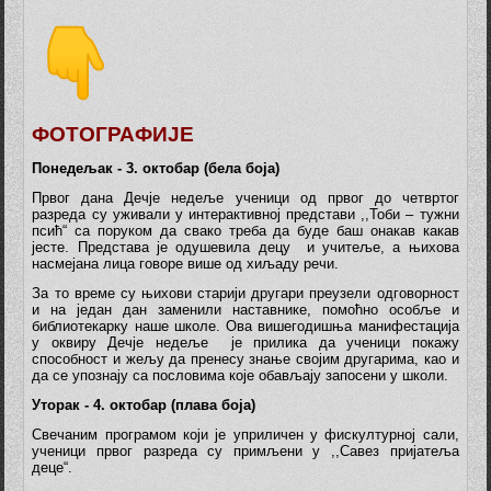
ФОТОГРАФИЈЕ
Понедељак
- 3
. октобар
(бела боја)
Првог дана Дечје недеље ученици од првог до четвртог
разреда су уживали у интерактивној представи ,,Тоби – тужни
псић“ са поруком да свако треба да буде баш онакав какав
јесте. Представа је одушевила децу и учитеље, а њихова
насмејана лица говоре више од хиљаду речи.
За то време су њихови старији другари преузели одговорност
и на један дан заменили наставнике, помоћно особље и
библиотекарку наше школе. Ова вишегодишња манифестација
у оквиру Дечје недеље је прилика да ученици покажу
способност и жељу да пренесу знање својим другарима, као и
да се упознају са пословима које обављају запосени у школи.
Уторак - 4. октобар (плава боја)
Свечаним програмом који је уприличен у фискултурној сали,
ученици првог разреда су примљени у ,,Савез пријатеља
деце“.