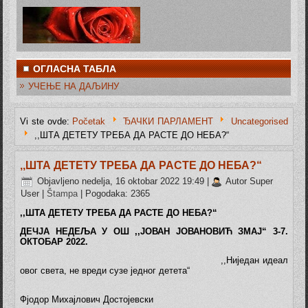
ОГЛАСНА ТАБЛА
УЧЕЊЕ НА ДАЉИНУ
Vi ste ovde:
Početak
ЂАЧКИ ПАРЛАМЕНТ
Uncategorised
,,ШТА ДЕТЕТУ ТРЕБА ДА РАСТЕ ДО НЕБА?“
,,ШТА ДЕТЕТУ ТРЕБА ДА РАСТЕ ДО НЕБА?“
Objavljeno nedelja, 16 oktobar 2022 19:49
|
Autor Super
User
|
Štampa
| Pogodaka: 2365
,,
ШТА ДЕТЕТУ ТРЕБА ДА РАСТЕ ДО НЕБА?“
ДЕЧЈА НЕДЕЉА У ОШ ,,
ЈОВАН ЈОВАНОВИЋ ЗМАЈ
“ 3-7.
ОКТОБАР 2022.
,,Ниједан идеал
овог света, не вреди сузе једног детета“
Фјодор Михајлович Достојевски