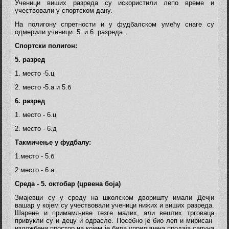
Ученици виших разреда су искористили лепо време и
учествовали у спортском дану.
На полигону спретности и у фудбалском умећу снаге су
одмерили ученици 5. и 6. разреда.
Спортски полигон:
5. разред
1. место -5.ц
2. место -5.а и 5.б
6. разред
1. место - 6.ц
2. место - 6.д
Такмичење у фудбалу:
1.место - 5.б
2.место - 6.а
Среда - 5. октобар (црвена боја)
Змајевци су у среду на школском дворишту имали Дечји
вашар у којем су учествовали ученици нижих и виших разреда.
Шарене и примамљиве тезге малих, али вештих трговаца
привукли су и децу и одрасле. Посебно је био леп и мирисан
изложбени простор на којем је била уприличена продаја сапуна