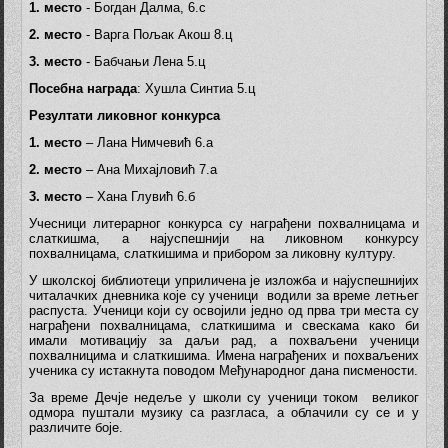
1.
место
- Богдан Далма, 6.c
2. место
- Варга Пољак Акош 8.ц
3. место
- Бабчањи Лена 5.ц
Посебна награда
: Хушла Синтиа 5.ц
Резултати ликовног конкурса
1.
место
– Лана Нимчевић 6.а
2. место
– Ана Михајловић 7.а
3. место
– Хана Глувић 6.б
Учесници литерарног конкурса су награђени похвалницама и
слаткишма, а најуспешнији на ликовном конкурсу
похвалницама, слаткишима и прибором за ликовну културу.
У школској библиотеци уприличена је изложба и најуспешнијих
читалачких дневника које су ученици водили за време летњег
распуста. Ученици који су освојили једно од прва три места су
награђени похвалницама, слаткишима и свескама како би
имали мотивацију за даљи рад, а похваљени ученици
похвалницима и слаткишима. Имена награђених и похваљених
ученика су истакнута поводом Међународног дана писмености.
За време Дечје недеље у школи су ученици током великог
одмора пуштали музику са разгласа, а облачили су се и у
различите боје.