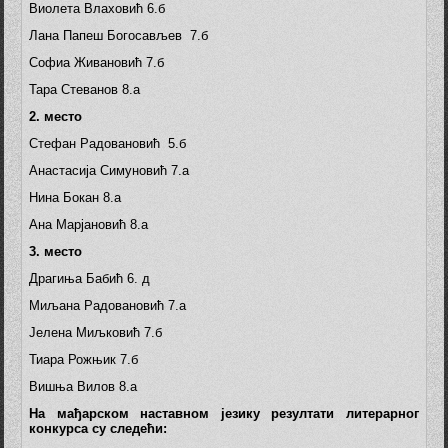
Виолета Влаховић 6.б
Лана Папеш Богосављев 7.б
Софиа Живановић 7.б
Тара Стеванов 8.а
2. мест
о
Стефан Радовановић 5.б
Анастасија Симуновић 7.а
Нина Бокан 8.а
Ана Марјановић 8.а
3. место
Драгиња Бабић 6. д
Миљана Радовановић 7.а
Јелена Миљковић 7.б
Тиара Рожњик 7.б
Вишња Вилов 8.а
На мађарском наставном језику резултати литерарног
конкурса су следећи: