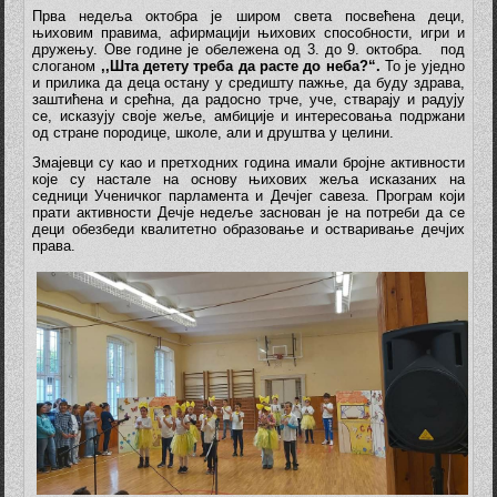
Прва недеља октобра је широм света посвећена деци,
њиховим правима, афирмацији њихових способности, игри и
дружењу. Ове године је обележена од 3. до 9. октобра. под
слоганом
,,
Шта детету треба да расте до неба?
“.
То је уједно
и прилика да деца остану у средишту пажње, да буду здрава,
заштићена и срећна, да радосно трче, уче, стварају и радују
се, исказују своје жеље, амбиције и интересовања подржани
од стране породице, школе, али и друштва у целини.
Змајевци су као и претходних година имали бројне активности
које су настале на основу њихових жеља исказаних на
седници Ученичког парламента и Дечјег савеза. Програм који
прати активности Дечје недеље заснован је на потреби да се
деци обезбеди квалитетно образовање и остваривање дечјих
права.