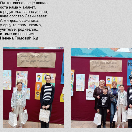
Од тог свеца све је пошло,
оста нама у аманет,
с родитеља на нас дошло,
чува српство Савин завет.
А ми деца сваколика,
у срцу те свом носимо,
учитеље, родитеље...
и тиме се поносимо.
Невена Томовић 6.д