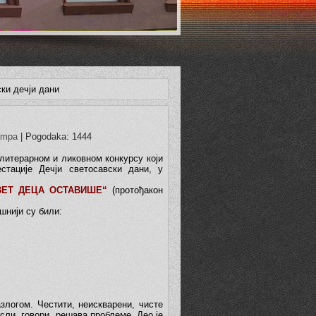
ки дечји дани
ampa
| Pogodaka: 1444
литерарном и ликовном конкурсу који
тације Дечји светосавски дани, у
ВЕТ ДЕЦА ОСТАВИШЕ“
(протођакон
шнији су били:
злогом. Честити, неискварени, чисте
сли, говори, решава проблеме. Део је