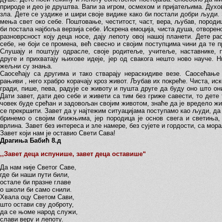
природе и део је друштва. Вапи за игром, осмехом и пријатељима. Духов
зла. Дете се уздиже и шири своје видике како би постали добри људи.
мења свет око себе. Поштовање, честитост, част, вера, љубав, породиц
би постала најбоља верзија себе. Искрена емоција, чиста душа, отворен
разноврсност коју деца носе, дају лепоту овој нашој планети. Дете ра
себе, не боји се промена, већ свесно и својим поступцима чини да те 
Слушају и поштују одрасле, своје родитеље, учитеље, наставнике, п
друге и прихватају њихове идеје, јер од свакога нешто ново науче. Н
жељни су знања.
Саосећају са другима и тако стварају нераскидиве везе. Саосећање 
рањиви , него храбро корачају кроз живот. Љубав их покреће. Чиста, ис
гради, пише, пева, радује се животу и пушта друге да буду оно што он
Дати завет, дати део себе и живети са тим без гриже савести, то дете
човек буде срећан и задовољан својим животом, знаће да је вредело жив
се прекршити. Завет да у најтежим ситуацијама поступамо као људи, да 
бринемо о својим ближњима, јер породица је основ свега и светиња,
врлина. Завет без интереса и зле намере, без сујете и гордости, са мор
Завет који нам је оставио Свети Сава!
Драгиња Бабић 8.д
,,Завет деца испунише, завет деца оставише“
Да нам није Светог Саве,
где би наши пути били,
остале би празне главе
о школи би само снили.
Хвала оцу Светом Сави,
што остави сву доброту,
да се њоме народ служи,
слави веру и лепоту.