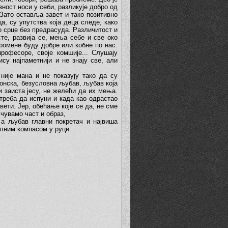
ност носи у себи, разликује добро од
 Зато оставља завет и тако позитивно
а, су упутства која деца следе, како
о срце без предрасуда. Различитост и
сте, развија се, мења себе и све око
промене буду добре или кобне по нас.
рофесоре, своје комшије... Слушају
ису најпаметнији и не знају све, али
није мана и не показују тако да су
конска, безусловна љубав, љубав која
и заиста јесу, не желећи да их мења.
 треба да испуни и када као одрастао
ети. Јер, обећање које се да, не сме
чувамо част и образ,
 а љубав главни покретач и највиша
алним компасом у руци.