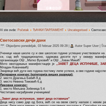
Vi ste ovde:
Početak
ЂАЧКИ ПАРЛАМЕНТ
Uncategorised
Светосавс
Светосавски дечји дани
Objavljeno ponedeljak, 03 februar 2025 09:28
|
Autor Super User
|
Št
Ученици наше школе су и ове школске године успешно учествовали на 
се, сад већ традиционално, одржава десети пут у оквиру манифес
организацији ОШ ,,Матко Вуковић“ и ОШ ,,Јован Микић“.
Мото овогодишње манифестације је
,,ЗАВЕТ ДЕЦА ИСПУНИШЕ, ЗА
Младен Ковачевић)
Змајевци већ дуги низ година постижу лепе успехе, а ове године најуспе
Литерарни конкурс (категорија виших разреда):
2. место Драгиња Бабић 8.д
3. место Невена Томовић 6.д
Ликовни конкурс:
1. место Миљана Зобеница 5.б
Честитамо награђеним ученицима!
,,Завет деца испунише, завет деца оставише“
Деца нису само дар од Бога, већ се на овом свету налазе с неким ра
душе. Дете носи тежину и лепоту сопственог постојања. Способно да ми