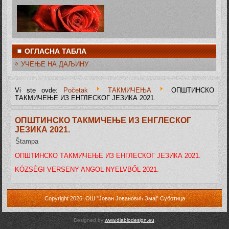
ОГЛАСНА ТАБЛА
УЧЕЊЕ НА ДАЉИНУ
Vi ste ovde:
Početak
ТАКМИЧЕЊА
ОПШТИНСКО
ТАКМИЧЕЊЕ ИЗ ЕНГЛЕСКОГ ЈЕЗИКА 2021.
ОПШТИНСКО ТАКМИЧЕЊЕ ИЗ ЕНГЛЕСКОГ
ЈЕЗИКА 2021.
Štampa
ОПШТИНСКО ТАКМИЧЕЊЕ ИЗ ЕНГЛЕСКОГ ЈЕЗИКА 2021.
KÖZSÉGI VERSENY ANGOL NYELVBŐL 2021.
Copyright 2026 ОШ "Јован Јовановић Змај" Суботица
Designed by
www.diablodesign.eu
.