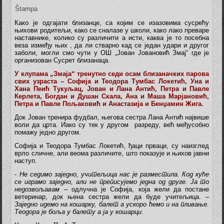
Štampa
Како је одгајати близанце, са којим се изазовима сусрећу
њихови родитељи, како се сналазе у школи, како лако преваре
наставнике, колико су различити а исти, каква је то посебна
веза између њих , да ли стварно кад се један удари и другог
заболи, могли смо чути у ОШ „Јован Јовановић Змај“ где је
организован Сусрет близанаца.
У клупама „Змаја“ тренутно седи осам близаначких парова
свих узраста – Софија и Теодора Тумбас Локетић, Уна и
Хана Пеић Тукуљац, Јован и Лана Антић, Петра и Павле
Керлета, Богдан и Душан Скала, Ана и Маша Марјановић,
Петра и Павле Пољаковић и Анастазија и Бенџамин Жига.
Док Јован тренира фудбал, његова сестра Лана Антић највише
воли да црта. Иако су тек у другом разреду, већ међусобно
помажу једно другом.
Софија и Теодора Тумбас Локетић, ђаци прваци, су наизглед
врло сличне, али веома различите, што показује и њихов јавни
наступ.
-
Не седимо заједно, учитељица нас је разместила. Код куће
се играмо заједно, али не преписујемо једна од друге. Ја то
недозвољавам
– одлучна је Софија, која жели да постане
ветеринар, док њена сестра жели да буде учитељица. –
Заједно идемо на кошарку, балет а ускоро ћемо и на пливање.
Теодора је боља у балету а ја у кошарци
.