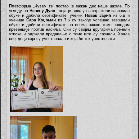
Платформа „Чувам те“ постао је важан део наше школе. По
угледу на
Невену Дуло
, која је прва у нашој школи завршила
обуке и добила сертификате, ученик
Новак Јарић
из 6.д и
ученица
Сара Коџоман
из 7.б су такође успешно завршили
обуке и добили сертификате на веома важне теме поводом
превенције против насиља. Они су својим другарима пренели
утиске и одржали предавање о томе шта су сазнали. Хвала
свој деци која су учествовала и која ће тек учествовати.