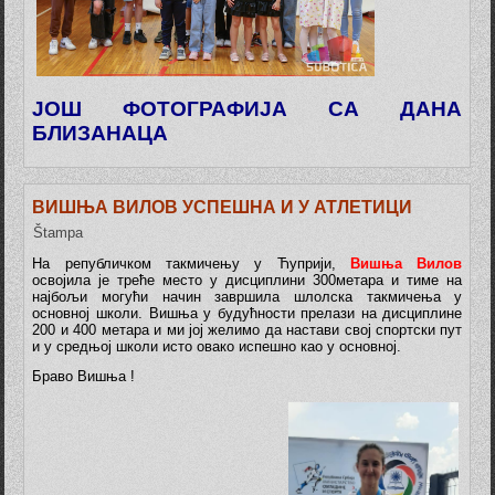
ЈОШ ФОТОГРАФИЈА СА ДАНА
БЛИЗАНАЦА
ВИШЊА ВИЛОВ УСПЕШНА И У АТЛЕТИЦИ
Štampa
На републичком такмичењу у Ћуприји,
Вишња Вилов
освојила је треће место у дисциплини 300метара и тиме на
најбољи могући начин завршила шлолска такмичења у
основној школи. Вишња у будућности прелази на дисциплине
200 и 400 метара и ми јој желимо да настави свој спортски пут
и у средњој школи исто овако испешно као у основној.
Браво Вишња !