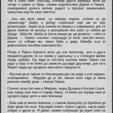
Уна и Хана Пеић Тукуљац, ученице другог разреда, воле да
читају и сјајни су ђаци, својим родитељима Дајани и Горану
свакодневно доносе велику радост и прегршт занимљивих
тренутака које ће увек памтити.
-
Још као врло мале, са четири године, успеле су да
„превеслају“ тату и добију слаткише које им он није
дозвољавао. Једна га је извела на терасу и замајавала, док се
друга попела на кухињу и дохватила она што су хтеле да
поједу. Шта ће, тата је после морао да им дозволи
– сећа се
Дајана. –
Таквих сличних ситуација је било заиста много,
неких се сећамо ми, неких баба и деда. Између њих је
дефинитино посебна повезаности
.
Петра и Павле Керлета воле да уче биологију, али и друге
предмете,друже се са свима у одељењу а у слободно време
играју одбојку. Од када је постала њихова мама Тијана све
ради у пару и не може да замисли да ради другачије, док тата
Жарко тврди да одгајање има много предности.
-
Мислим да је лакше са близанцима јер све раде и уче заједно,
истовремено. Верујем да је то лакше него када је мала
разлика између деце
– сматра Тијана.
Слично искуство има и Мирјана, мајка Душана и Богана Скале,
која поред њих има и старију ћерку, те може да пореди како је
одгајати једно дете а како близанце.
-
Бака нам је много помогла, у сваком тренутку је требало да
буде двоје око њих. Кад један плаче, плаче и други, кад је један
гладан и други је. И данас имамо ситуације да један зове на