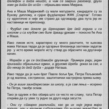
телефон и пита нешто, а чим се заврши разговор, други
зове да пита то исто
– објашњава мама Мирјана.
Ана и Маша Марјановић су мали матуранти, кандидати су за
Вукову диплому, и сјајне фудбалерке ЖФК „Спартак“. Готово
су идентичне и није им страно да одговарају два пута јер их
наставници не препознају.
-
Фудбал смо почеле да тренирамо пре пет година и са
школом и са клубом смо биле прваци државе
– поносно ће Ана
и Маша.
Иако ликом исте, карактерно су много разлчите, те њихова
мама Наташа тврди да је одгајање близанаца захтеван задатак
јер у исто време морате исту ствар да објасните на другачији
начин.
-
Морате и да се поставите другачије. Примера ради, један
прихвати објашњење одмах, а другоме треба доказ за све, и
то некад по пет пута
– додаје Наташа.
Иако тврди да је њен брат Павле бољи ђак, Петра Пољаковић
је од малена, сестрински, заштитнички настројена према њему.
-
Он је више заинтересован за школу, а ја сам лења
– искрено
ће Петра, такође осмак.
Тако је одувек и без обзира што се често не слажу, тата Петар
открива да су увек ту једно за друго када загусти.
-
Они су стварно различити, као да их није једна мајка
родила, али у кризним ситуацијама то њихово јединство је