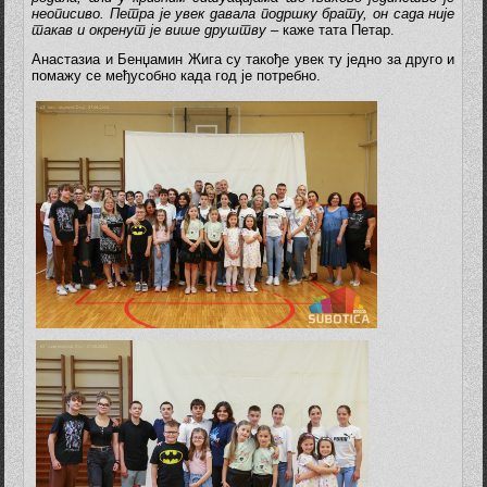
неописиво. Петра је увек давала подршку брату, он сада није
такав и окренут је више друштву
– каже тата Петар.
Анастазиа и Бенџамин Жига су такође увек ту једно за друго и
помажу се међусобно када год је потребно.