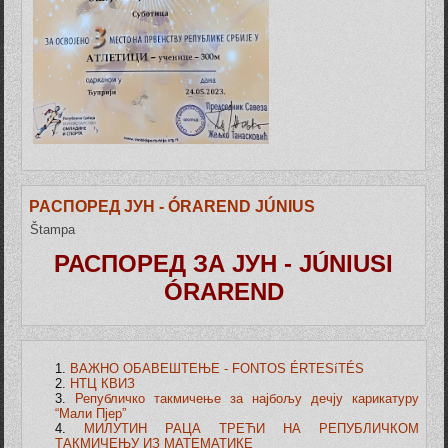
РАСПОРЕД ЈУН - ÓRAREND JÚNIUS
Štampa
РАСПОРЕД ЗА ЈУН - JÚNIUSI
ÓRAREND
ВАЖНО ОБАВЕШТЕЊЕ - FONTOS ÉRTESíTÉS
НТЦ КВИЗ
Републичко такмичење за најбољу дечју карикатуру
“Мали Пјер”
МИЛУТИН РАЦА ТРЕЋИ НА РЕПУБЛИЧКОМ
ТАКМИЧЕЊУ ИЗ МАТЕМАТИКЕ