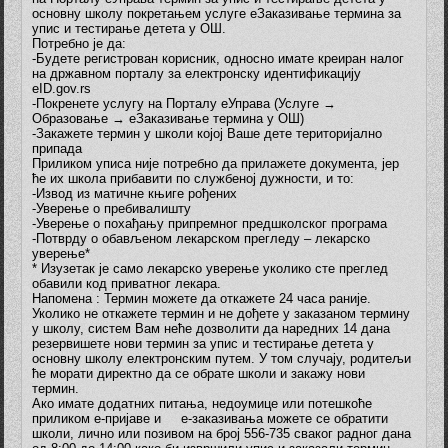
основну школу покретањем услуге еЗаказивање термина за
упис и тестирање детета у ОШ.
Потребно је да:
-Будете регистрован корисник, односно имате креиран налог
на државном порталу за електронску идентификацију
eID.gov.rs
-Покренете услугу на Порталу еУправа (Услуге →
Образовање → еЗаказивање термина у ОШ)
-Закажете термин у школи којој Ваше дете територијално
припада
Приликом уписа није потребно да прилажете документа, јер
ће их школа прибавити по службеној дужности, и то:
-Извод из матичне књиге рођених
-Уверење о пребивалишту
-Уверење о похађању припремног предшколског програма
-Потврду о обављеном лекарском прегледу – лекарско
уверење*
* Изузетак је само лекарско уверење уколико сте преглед
обавили код приватног лекара.
Напомена : Термин можете да откажете 24 часа раније.
Уколико не откажете термин и не дођете у заказаном термину
у школу, систем Вам неће дозволити да наредних 14 дана
резервишете нови термин за упис и тестирање детета у
основну школу електронским путем. У том случају, родитељи
ће морати директно да се обрате школи и закажу нови
термин.
Ако имате додатних питања, недоумице или потешкоће
приликом e-пријаве и е-заказивања можете се обратити
школи, лично или позивом на број 556-735 сваког радног дана