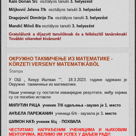
Kaló Dorián 5/c
osztályos tanuló
3. helyezést
Miljković Jelena 7/b
osztályos tanuló
3. helyezést
Dragojević Dimitrije 7/a
osztályos tanuló
3. helyezést
Mandić Miloš 8/a
osztályos tanuló
3. helyezést
Gratulálunk a díjazott tanulóknak és a felkészítő tanároknak!
További sikereket kívánunk!
ОКРУЖНО ТАКМИЧЕЊЕ ИЗ МАТЕМАТИКЕ -
KÖRZETI VERSENY MATEMATIKÁBÓL
Štampa
У ОШ „ Кизур Иштван "“, 18.3.2023. године одржано је
Окружно такмичење из математике.
Наши ученици су постигли изванредне резултате, међу којима
су се посебно истакли:
МИЛУТИН РАЦА ученик 7/б одељења –заузео је 1. место
АНЂЕЛА ПАРЕЖАНИН
ученица 6/б - заузела је 3
. место
ШИМОН НАЂ ученик 6/ц
-
ПОХВАЛА
ЧЕСТИТАМО НАГРАЂЕНИМ УЧЕНИЦИМА И ЊИХОВИМ
МЕНТОРИМА, ЖЕЛИМО ИМ УСПЕХ У ДАЉЕМ РАДУ!