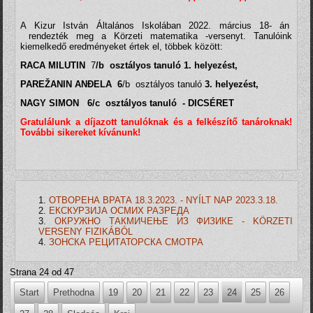
A Kizur István Általános Iskolában 2022. március 18- án
rendezték meg a Körzeti matematika -versenyt. Tanulóink
kiemelkedő eredményeket értek el, többek között:
RACA MILUTIN
7
/b osztályos tanuló 1. helyezést,
PAREŽANIN ANĐELA 6
/b osztályos tanuló
3
. helyezést,
NAGY SIMON 6/c osztályos tanuló - DICSÉRET
Gratulálunk a díjazott tanulóknak és a felkészítő tanároknak!
További sikereket kívánunk!
ОТВОРЕНА ВРАТА 18.3.2023. - NYÍLT NAP 2023.3.18.
ЕКСКУРЗИЈА ОСМИХ РАЗРЕДА
ОКРУЖНО ТАКМИЧЕЊЕ ИЗ ФИЗИКЕ - KÖRZETI
VERSENY FIZIKÁBÓL
ЗОНСКА РЕЦИТАТОРСКА СМОТРА
Strana 24 od 47
Start
Prethodna
19
20
21
22
23
24
25
26