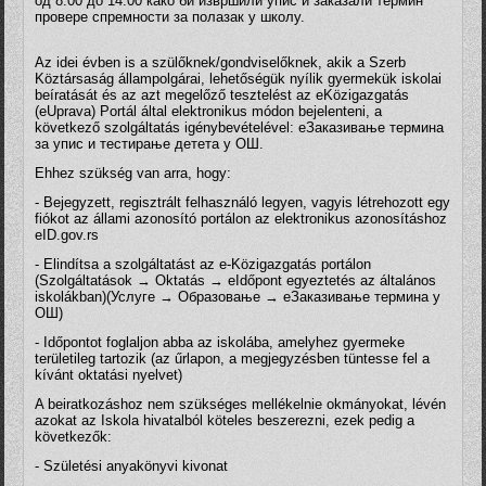
од 8:00 до 14:00 како би извршили упис и заказали термин
провере спремности за полазак у школу.
Az idei évben is a szülőknek/gondviselőknek, akik a Szerb
Köztársaság állampolgárai, lehetőségük nyílik gyermekük iskolai
beíratását és az azt megelőző tesztelést az eKözigazgatás
(eUprava) Portál által elektronikus módon bejelenteni, a
következő szolgáltatás igénybevételével: еЗаказивање термина
за упис и тестирање детета у ОШ.
Ehhez szükség van arra, hogy:
- Bejegyzett, regisztrált felhasználó legyen, vagyis létrehozott egy
fiókot az állami azonosító portálon az elektronikus azonosításhoz
eID.gov.rs
- Elindítsa a szolgáltatást az e-Közigazgatás portálon
(Szolgáltatások → Oktatás → eIdőpont egyeztetés az általános
iskolákban)(Услуге → Образовање → еЗаказивање термина у
ОШ)
- Időpontot foglaljon abba az iskolába, amelyhez gyermeke
területileg tartozik (az űrlapon, a megjegyzésben tüntesse fel a
kívánt oktatási nyelvet)
A beiratkozáshoz nem szükséges mellékelnie okmányokat, lévén
azokat az Iskola hivatalból köteles beszerezni, ezek pedig a
következők:
- Születési anyakönyvi kivonat