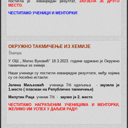
постигла је изванредан резултат,
ЗАУЗЕЛА ЈЕ ДРУГО
МЕСТО.
ЧЕСТИТАМО УЧЕНИЦИ И МЕНТОРКИ!
ОКРУЖНО ТАКМИЧЕЊЕ ИЗ ХЕМИЈЕ
Štampa
У ОШ „ Матко Вуковић" 18.3.2023. године одржано је Окружно
такмичење из хемије .
Наши ученици су постигли изванредне резултате, међу којима
су се посебно истакли:
Јелена Миљковић
ученица 7/б одељења -
заузела је
1.место ( пласман на Републичко такмичење)
Милутин Раца
ученик 7/б -
заузео је 2. место
ЧЕСТИТАМО НАГРАЂЕНИМ УЧЕНИЦИМА И МЕНТОРКИ,
ЖЕЛИМО ИМ УСПЕХ У ДАЉЕМ РАДУ!