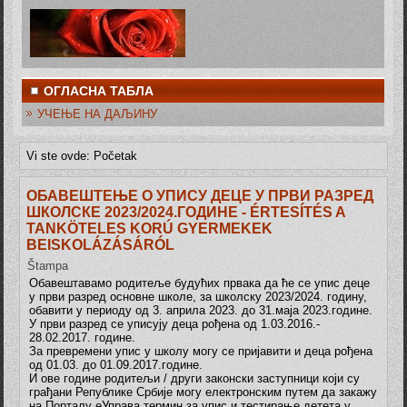
ОГЛАСНА ТАБЛА
УЧЕЊЕ НА ДАЉИНУ
Vi ste ovde:
Početak
ОБАВЕШТЕЊЕ О УПИСУ ДЕЦЕ У ПРВИ РАЗРЕД
ШКОЛСКЕ 2023/2024.ГОДИНЕ - ÉRTESÍTÉS A
TANKÖTELES KORÚ GYERMEKEK
BEISKOLÁZÁSÁRÓL
Štampa
Обавештавамо родитеље будућих првака да ће се упис деце
у први разред основне школе, за школску 2023/2024. годину,
обавити у периоду од 3. априла 2023. до 31.маја 2023.године.
У први разред се уписују деца рођена од 1.03.2016.-
28.02.2017. године.
За превремени упис у школу могу се пријавити и деца рођена
од 01.03. до 01.09.2017.године.
И ове године родитељи / други законски заступници који су
грађани Републике Србије могу електронским путем да закажу
на Порталу еУправа термин за упис и тестирање детета у