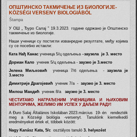
ОПШТИНСКО ТАКМИЧЕЊЕ ИЗ БИОЛОГИЈЕ-
KÖZSÉGI VERSENY BIOLOGIÁBÓL
Štampa
У ОШ „ Ђуро Салај " 19.3.2023. године одржано је Општинско
такмичење из биологије.
Наши ученици су постигли изванредне резултате, међу којима
су се посебно истакли:
Ката Нађ Канас
ученица 5/ц одељења –
заузела је 3. место
Дориан Кало
ученик 5/ц одељења -
заузео је 3.место
Јелена Миљковић
ученица 7/б одељења -
заузела је
3.место
Димитрије Драгојевић
ученик 7/а -
заузео је 3. место
Милош Мандић
ученик 8/а
заузео је 3. место
ЧЕСТИТАМО НАГРАЂЕНИМ УЧЕНИЦИМА И ЊИХОВИМ
МЕНТОРИМА, ЖЕЛИМО ИМ УСПЕХ У ДАЉЕМ РАДУ!
A Đuro Salaj Általános Iskolában 2023.március 19- én rendezték
meg a Községi biológia -versenyt. Tanulóink kiemelkedő
eredményeket értek el, többek között:
Nagy Kanász Kata, 5/c
osztályos tanuló
3. helyezést