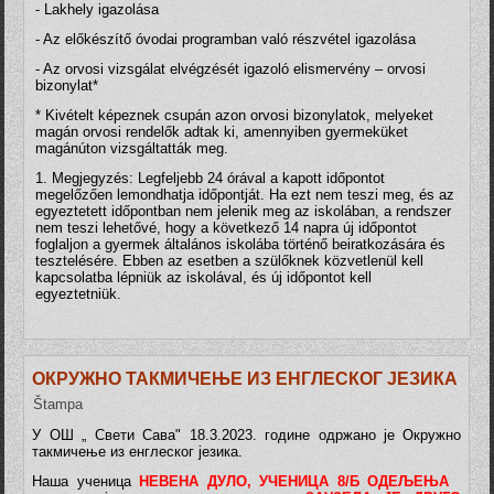
- Lakhely igazolása
- Az előkészítő óvodai programban való részvétel igazolása
- Az orvosi vizsgálat elvégzését igazoló elismervény – orvosi
bizonylat*
* Kivételt képeznek csupán azon orvosi bizonylatok, melyeket
magán orvosi rendelők adtak ki, amennyiben gyermeküket
magánúton vizsgáltatták meg.
1. Megjegyzés: Legfeljebb 24 órával a kapott időpontot
megelőzően lemondhatja időpontját. Ha ezt nem teszi meg, és az
egyeztetett időpontban nem jelenik meg az iskolában, a rendszer
nem teszi lehetővé, hogy a következő 14 napra új időpontot
foglaljon a gyermek általános iskolába történő beiratkozására és
tesztelésére. Ebben az esetben a szülőknek közvetlenül kell
kapcsolatba lépniük az iskolával, és új időpontot kell
egyeztetniük.
ОКРУЖНО ТАКМИЧЕЊЕ ИЗ ЕНГЛЕСКОГ ЈЕЗИКА
Štampa
У ОШ „ Свети Сава" 18.3.2023. године одржано је Окружно
такмичење из енглеског језика.
Наша ученица
НЕВЕНА ДУЛО, УЧЕНИЦА 8/Б ОДЕЉЕЊА