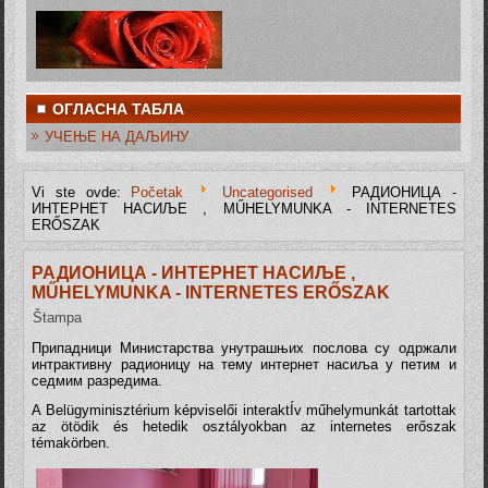
ОГЛАСНА ТАБЛА
УЧЕЊЕ НА ДАЉИНУ
Vi ste ovde:
Početak
Uncategorised
РАДИОНИЦА -
ИНТЕРНЕТ НАСИЉЕ , MŰHELYMUNKA - INTERNETES
ERŐSZAK
РАДИОНИЦА - ИНТЕРНЕТ НАСИЉЕ ,
MŰHELYMUNKA - INTERNETES ERŐSZAK
Štampa
Припадници Министарства унутрашњих послова су одржали
интрактивну радионицу на тему интернет насиља у петим и
седмим разредима.
A Belügyminisztérium képviselői interaktÍv műhelymunkát tartottak
az ötödik és hetedik osztályokban az internetes erőszak
témakörben.