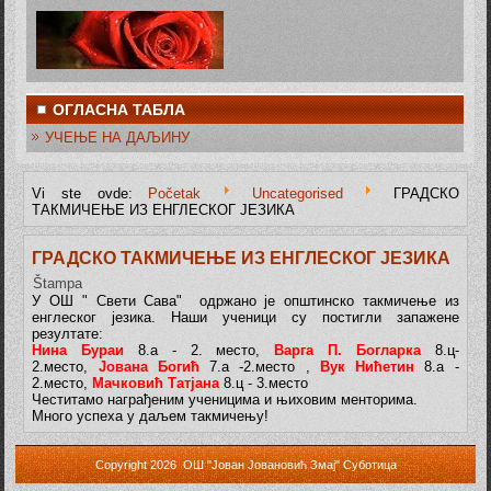
ОГЛАСНА ТАБЛА
УЧЕЊЕ НА ДАЉИНУ
Vi ste ovde:
Početak
Uncategorised
ГРАДСКО
ТАКМИЧЕЊЕ ИЗ ЕНГЛЕСКОГ ЈЕЗИКА
ГРАДСКО ТАКМИЧЕЊЕ ИЗ ЕНГЛЕСКОГ ЈЕЗИКА
Štampa
У ОШ " Свети Сава" одржано је општинско такмичење из
енглеског језика. Наши ученици су постигли запажене
резултате:
Нина Бураи
8.а - 2. место,
Варга П. Богларка
8.ц-
2.место,
Јована Богић
7.а -2.место ,
Вук Нићетин
8.а -
2.место,
Мачковић Татјана
8.ц - 3.место
Честитамо награђеним ученицима и њиховим менторима.
Много успеха у даљем такмичењу!
Copyright 2026 ОШ "Јован Јовановић Змај" Суботица